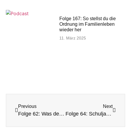
Folge 167: So stellst du die
Ordnung im Familienleben
wieder her
11. März 2025
Previous
Next
Folge 62: Was dein Kind von Einser-SchülerInnen lernen kann
Folge 64: Schuljahres-Endspurt: was tun, wenn das Klassenziel noch nicht gesichert ist