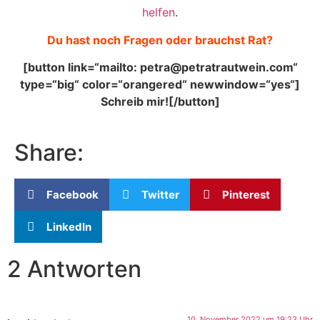
helfen
.
Du hast noch Fragen oder brauchst Rat?
[button link=“mailto: petra@petratrautwein.com“
type=“big“ color=“orangered“ newwindow=“yes“]
Schreib mir![/button]
Share:
Facebook
Twitter
Pinterest
LinkedIn
2 Antworten
10. November 2022 um 19:23 Uhr