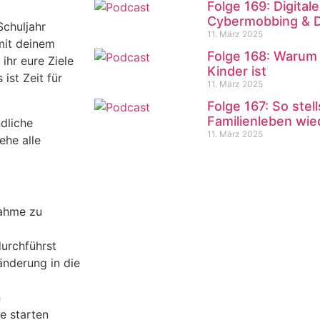
Folge 169: Digita
Cybermobbing & 
Schuljahr
11. März 2025
mit deinem
Folge 168: Warum 
hr eure Ziele
Kinder ist
ist Zeit für
11. März 2025
Folge 167: So stel
Familienleben wie
ndliche
11. März 2025
ehe alle
nahme zu
urchführst
änderung in die
n
e starten