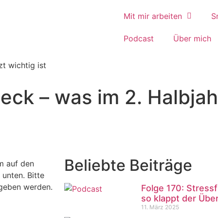
Mit mir arbeiten
S
Podcast
Über mich
t wichtig ist
eck – was im 2. Halbjahr
Beliebte Beiträge
m auf den
 unten. Bitte
egeben werden.
Folge 170: Stressf
so klappt der Über
11. März 2025