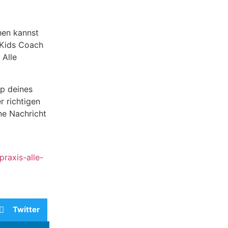
hen kannst
tKids Coach
 Alle
yp deines
r richtigen
ine Nachricht
praxis-alle-
Twitter