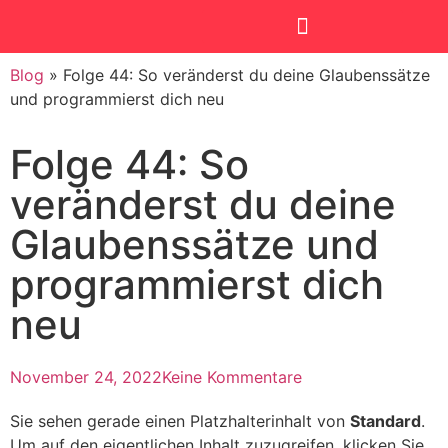
Blog
»
Folge 44: So veränderst du deine Glaubenssätze
SmartKids Academy
und programmierst dich neu
Folge 44: So
veränderst du deine
Glaubenssätze und
programmierst dich
neu
November 24, 2022
Keine Kommentare
Sie sehen gerade einen Platzhalterinhalt von
Standard
.
Um auf den eigentlichen Inhalt zuzugreifen, klicken Sie