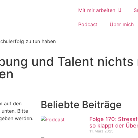
Mit mir arbeiten
S
Podcast
Über mich
chulerfolg zu tun haben
ung und Talent nichts 
ben
Beliebte Beiträge
m auf den
 unten. Bitte
egeben werden.
Folge 170: Stressf
so klappt der Über
11. März 2025