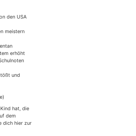
 von den USA
en meistern
mentan
stem erhöht
Schulnoten
stößt und
e)
Kind hat, die
auf dem
 dich hier zur