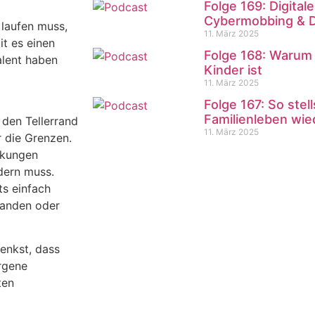
Folge 169: Digita
Cybermobbing & 
 laufen muss,
11. März 2025
it es einen
Folge 168: Warum 
alent haben
Kinder ist
11. März 2025
Folge 167: So stel
Familienleben wie
 den Tellerrand
11. März 2025
 die Grenzen.
nkungen
dern muss.
ts einfach
landen oder
enkst, dass
rgene
ten