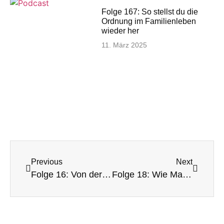
Folge 167: So stellst du die
Ordnung im Familienleben
wieder her
11. März 2025
Previous
Next
Folge 16: Von der Coaching Kundin zum SmartKids Coach: Sabines Weg mit mir
Folge 18: Wie Maike den Schulalltag mit ADHS super erfolgreich meistert