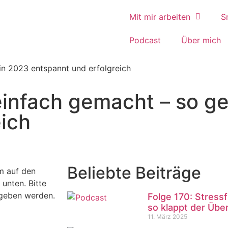
Mit mir arbeiten
S
Podcast
Über mich
 in 2023 entspannt und erfolgreich
einfach gemacht – so ge
eich
Beliebte Beiträge
m auf den
 unten. Bitte
egeben werden.
Folge 170: Stressf
so klappt der Über
11. März 2025