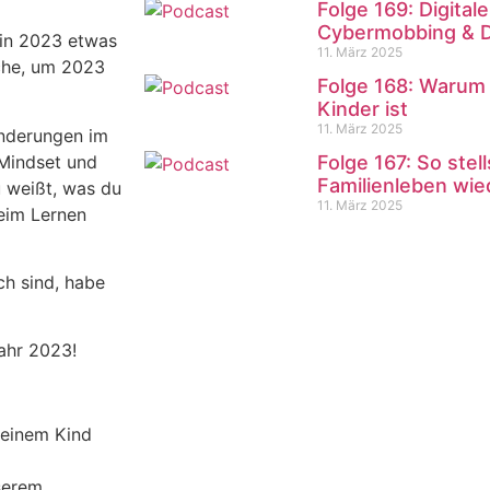
Folge 169: Digita
Cybermobbing & 
 in 2023 etwas
11. März 2025
iche, um 2023
Folge 168: Warum 
Kinder ist
11. März 2025
änderungen im
 Mindset und
Folge 167: So stel
Familienleben wie
 weißt, was du
11. März 2025
beim Lernen
ch sind, habe
ahr 2023!
deinem Kind
serem