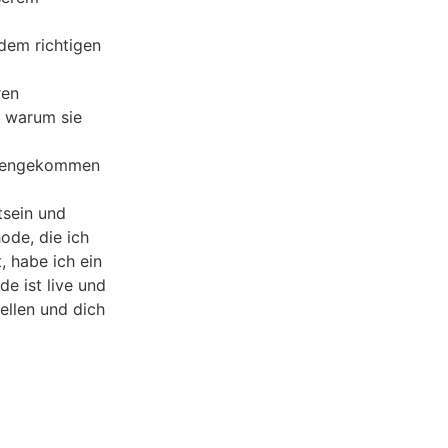
dem richtigen
ren
d warum sie
ndengekommen
tsein und
ode, die ich
, habe ich ein
e ist live und
ellen und dich