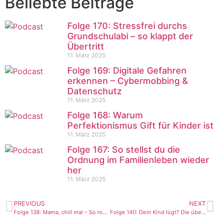
Beliebte Beiträge
Folge 170: Stressfrei durchs
Grundschulabi – so klappt der
Übertritt
11. März 2025
Folge 169: Digitale Gefahren
erkennen – Cybermobbing &
Datenschutz
11. März 2025
Folge 168: Warum
Perfektionismus Gift für Kinder ist
11. März 2025
Folge 167: So stellst du die
Ordnung im Familienleben wieder
her
11. März 2025
PREVIOUS
NEXT
Folge 138: Mama, chill mal – So rockst du die Pubertät deines herausfordernden Kindes
Folge 140: Dein Kind lügt? Die überraschend einfache Lösung für ein Riesenproblem