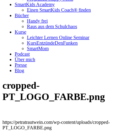
SmartKids Academy
Einen SmartKids Coach® finden
Bücher
Handy frei
Raus aus dem Schulchaos
Kurse
Leichter Lernen Online Seminar
KursEntzündeDenFunken
SmartMom
Podcast
Über mich
Presse
Blog
cropped-
PT_LOGO_FARBE.png
https://petratrautwein.com/wp-content/uploads/cropped-
PT_LOGO_FARBE.png