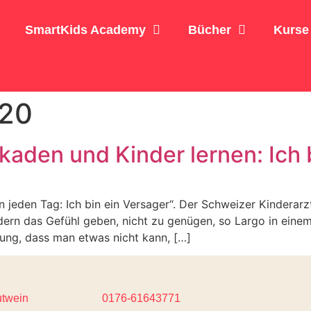
SmartKids Academy
Bücher
Kurse
020
aden und Kinder lernen: Ich 
 jeden Tag: Ich bin ein Versager“. Der Schweizer Kinderar
ern das Gefühl geben, nicht zu genügen, so Largo in einem
lung, dass man etwas nicht kann, […]
utwein
0176-61643771